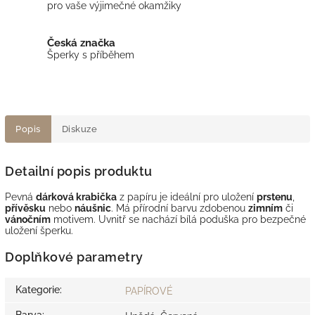
pro vaše výjimečné okamžiky
Česká značka
Šperky s příběhem
Popis
Diskuze
Detailní popis produktu
Pevná
dárková krabička
z papíru je ideální pro uložení
prstenu
,
přívěsku
nebo
náušnic
. Má přírodní barvu zdobenou
zimním
či
vánočním
motivem. Uvnitř se nachází bílá poduška pro bezpečné
uložení šperku.
Doplňkové parametry
Kategorie
:
PAPÍROVÉ
Barva
: