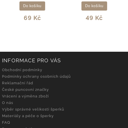
Do košíku
Do košíku
69 Kč
49 Kč
INFORMACE PRO VÁS
Obchodní podmínky
Podmínky ochrany osobních údajů
Reklamační řád
České puncovní značky
Vrácení a výměna zboží
O nás
Výběr správné velikosti šperků
Materiály a péče o šperky
FAQ