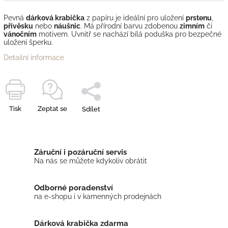
Pevná
dárková krabička
z papíru je ideální pro uložení
prstenu
,
přívěsku
nebo
náušnic
. Má přírodní barvu zdobenou
zimním
či
vánočním
motivem. Uvnitř se nachází bílá poduška pro bezpečné
uložení šperku.
Detailní informace
Tisk
Zeptat se
Sdílet
Záruční i pozáruční servis
Na nás se můžete kdykoliv obrátit
Odborné poradenství
na e-shopu i v kamenných prodejnách
Dárková krabička zdarma