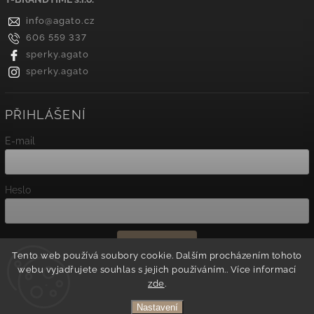
info
@
agato.cz
606 559 337
sperky.agato
sperky.agato
PŘIHLÁŠENÍ
E-mail
Heslo
Přihlásit se
Tento web používá soubory cookie. Dalším procházením tohoto
webu vyjadřujete souhlas s jejich používáním.. Více informací
Nová registrace
zde
.
Zapomenuté heslo
Nastavení