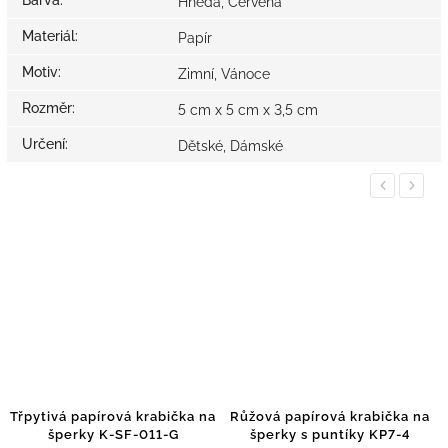
Hnědá, Červená
Materiál
:
Papír
Motiv
:
Zimní, Vánoce
Rozměr
:
5 cm x 5 cm x 3,5 cm
Určení
:
Dětské, Dámské
Previous
Next
Třpytivá papírová krabička na
Růžová papírová krabička na
šperky K-SF-011-G
šperky s puntíky KP7-4