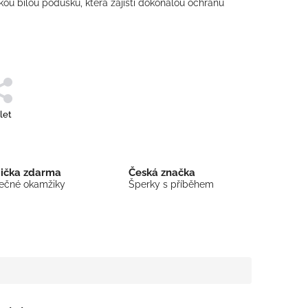
kou bílou podušku, která zajistí dokonalou ochranu
let
bička zdarma
Česká značka
mečné okamžiky
Šperky s příběhem