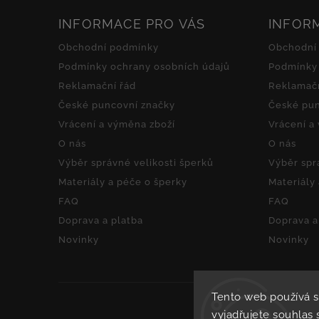
INFORMACE PRO VÁS
INFOR
Obchodní podmínky
Obchodní
Podmínky ochrany osobních údajů
Podmínky 
Reklamační řád
Reklamačn
České puncovní značky
České pun
Vrácení a výměna zboží
Vrácení a
O nás
O nás
Výběr správné velikosti šperků
Výběr spr
Materiály a péče o šperky
Materiály
FAQ
FAQ
Doprava a platba
Doprava a
Novinky
Novinky
Tento web používá 
vyjadřujete souhlas 