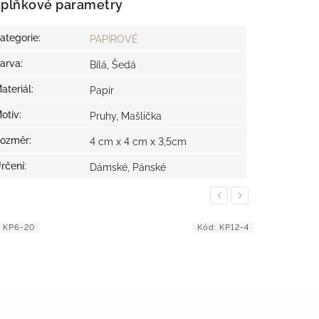
plňkové parametry
ategorie
:
PAPÍROVÉ
arva
:
Bílá, Šedá
ateriál
:
Papír
otiv
:
Pruhy, Mašlička
ozměr
:
4 cm x 4 cm x 3,5cm
rčení
:
Dámské, Pánské
Previous
Next
:
KP6-20
Kód:
KP12-4