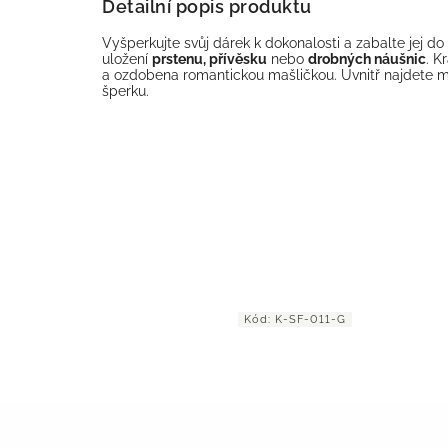
Detailní popis produktu
Vyšperkujte svůj dárek k dokonalosti a zabalte jej d
uložení
prstenu, přívěsku
nebo
drobných náušnic
. K
a ozdobena romantickou mašličkou. Uvnitř najdete mě
šperku.
d:
KP6-9
Kód:
K-SF-011-G