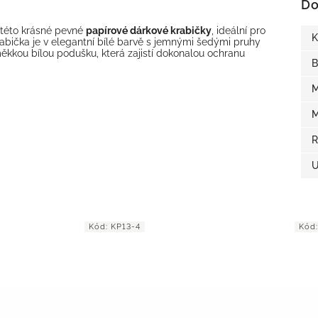
Do
o této krásné pevné
papírové dárkové krabičky
, ideální pro
K
rabička je v elegantní bílé barvě s jemnými šedými pruhy
kkou bílou podušku, která zajistí dokonalou ochranu
B
M
M
R
U
Kód:
KP13-4
Kód