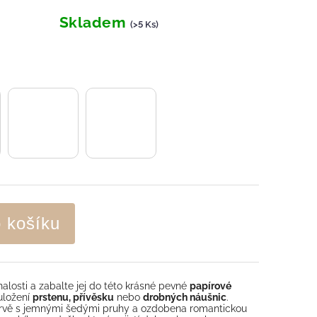
Skladem
(>5 Ks)
o košíku
alosti a zabalte jej do této krásné pevné
papírové
 uložení
prstenu, přívěsku
nebo
drobných náušnic
.
barvě s jemnými šedými pruhy a ozdobena romantickou