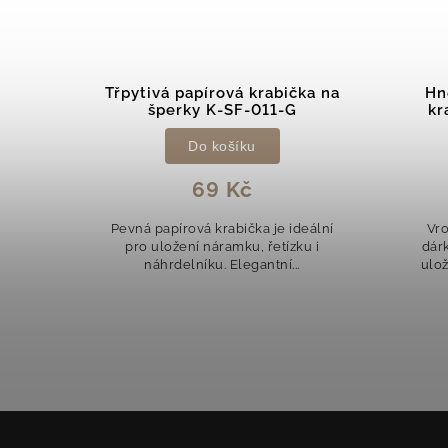
ička
Třpytivá papírová krabička na
Hn
P6-9
šperky K-SF-011-G
kr
Do košíku
69 Kč
čka je
Pevná papírová krabička je ideální
Vr
rků.
pro uložení náramku, řetízku i
dárk
náhrdelníku. Elegantní...
ulož