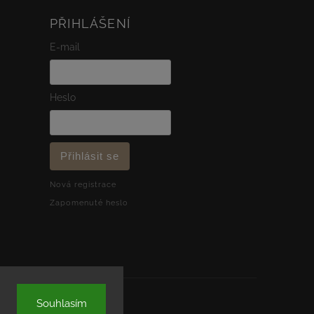
PŘIHLÁŠENÍ
E-mail
Heslo
Přihlásit se
Nová registrace
Zapomenuté heslo
Souhlasím