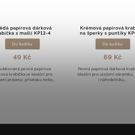
ědá papírová dárková
Krémová papírová krab
abička s mašlí KP13-4
na šperky s puntíky K
Do košíku
Do košíku
49 Kč
69 Kč
oubkovaná pevná papírová
Pevná papírová dárková krab
ová krabička je ideální pro
ideální pro uložení náramku, 
ení prstenu, přívěsku nebo
i náhrdelníku....
drobných...