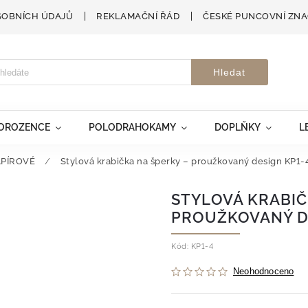
SOBNÍCH ÚDAJŮ
REKLAMAČNÍ ŘÁD
ČESKÉ PUNCOVNÍ ZN
Hledat
VOROZENCE
POLODRAHOKAMY
DOPLŇKY
L
APÍROVÉ
/
Stylová krabička na šperky – proužkovaný design KP1-
STYLOVÁ KRABIČ
PROUŽKOVANÝ D
Kód:
KP1-4
Neohodnoceno