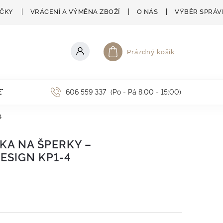
AČKY
VRÁCENÍ A VÝMĚNA ZBOŽÍ
O NÁS
VÝBĚR SPRÁV
Prázdný košík
Nákupní košík
ETNÍ AKCE
606 559 337
(Po - Pá 8:00 - 15:00)
4
KA NA ŠPERKY –
ESIGN KP1-4