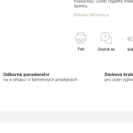
mašličkou. Uvnitř najdete měk
šperku.
Detailní informace
Tisk
Zeptat se
Sdí
Odborné poradenství
Dárková kra
na e-shopu i v kamenných prodejnách
pro vaše výji