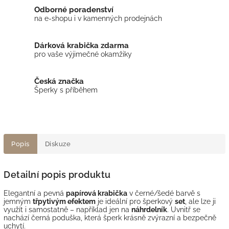
Odborné poradenství
na e-shopu i v kamenných prodejnách
Dárková krabička zdarma
pro vaše výjimečné okamžiky
Česká značka
Šperky s příběhem
Popis
Diskuze
Detailní popis produktu
Elegantní a pevná
papírová krabička
v černé/šedé barvě s
jemným
třpytivým efektem
je ideální pro šperkový
set
, ale lze ji
využít i samostatně – například jen na
náhrdelník
. Uvnitř se
nachází černá poduška, která šperk krásně zvýrazní a bezpečně
uchytí.