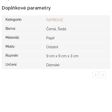
Doplňkové parametry
Kategorie
:
PAPÍROVÉ
Barva
:
Černá, Šedá
Materiál
:
Papír
Motiv
:
Ostatní
Rozměr
:
9 cm x 9 cm x 3 cm
Určení
:
Dámské
Previous
Next