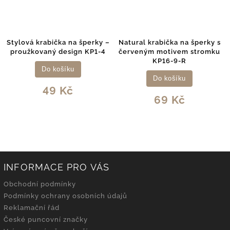
ová krabička na šperky –
Natural krabička na šperky s
Perleť
užkovaný design KP1-4
červeným motivem stromku
s andě
KP16-9-R
Do košíku
Do košíku
49 Kč
69 Kč
INFORMACE PRO VÁS
Obchodní podmínky
Podmínky ochrany osobních údajů
Reklamační řád
České puncovní značky