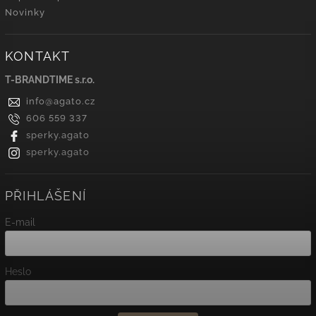
Novinky
KONTAKT
T-BRANDTIME s.r.o.
info
@
agato.cz
606 559 337
sperky.agato
sperky.agato
PŘIHLÁŠENÍ
E-mail
Heslo