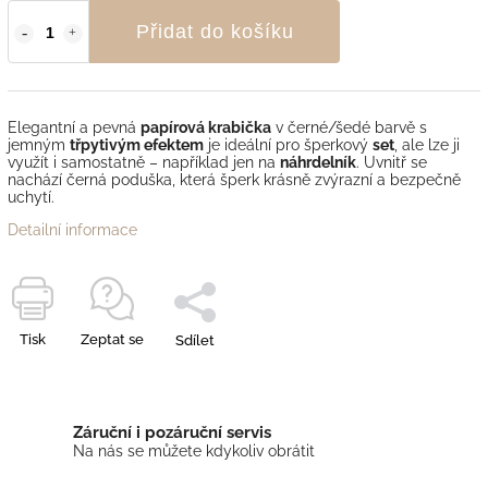
Přidat do košíku
Elegantní a pevná
papírová krabička
v černé/šedé barvě s
jemným
třpytivým efektem
je ideální pro šperkový
set
, ale lze ji
využít i samostatně – například jen na
náhrdelník
. Uvnitř se
nachází černá poduška, která šperk krásně zvýrazní a bezpečně
uchytí.
Detailní informace
Tisk
Zeptat se
Sdílet
Záruční i pozáruční servis
Na nás se můžete kdykoliv obrátit