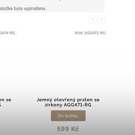
oložka byla vyprodána…
Previous
Next
G474-RG
Kód:
AGG471-RG
en se
Jemný otevřený prsten se
Třpy
G
zirkony AGG471-RG
Do košíku
599 Kč