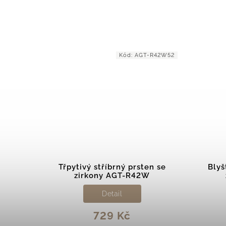
362/52
Kód:
AGT-R42W52
 se
Třpytivý stříbrný prsten se
Blyš
zirkony AGT-R42W
Detail
729 Kč