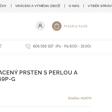
AČKY
VRÁCENÍ A VÝMĚNA ZBOŽÍ
O NÁS
VÝBĚR SPRÁV
Prázdný košík
Nákupní košík
ETNÍ AKCE
606 559 337
(Po - Pá 8:00 - 15:00)
CENÝ PRSTEN S PERLOU A
69P-G
Značka:
AGATO