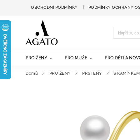
OBCHODNÍ PODMÍNKY
PODMÍNKY OCHRANY O
PRO ŽENY
PRO MUŽE
PRO DĚTI A NO
Domů
/
PRO ŽENY
/
PRSTENY
/
S KAMÍNKEM