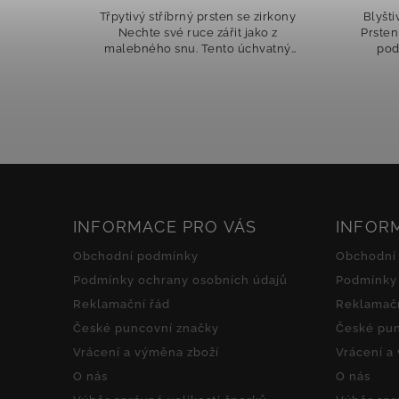
rkony
Třpytivý stříbrný prsten se zirkony
Blyšti
ívky
Nechte své ruce zářit jako z
Prsten
malebného snu. Tento úchvatný
pod
cizně
prsten spojuje půvabný design a
jemn
slnivě
precizní třpyt zirkonů, který
pohy
přitahuje pohledy a...
INFORMACE PRO VÁS
INFOR
Obchodní podmínky
Obchodní
Podmínky ochrany osobních údajů
Podmínky 
Reklamační řád
Reklamačn
České puncovní značky
České pun
Vrácení a výměna zboží
Vrácení a
O nás
O nás