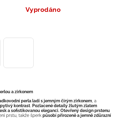
Vyprodáno
erlou a zirkonem
adkovodní perla ladí s jemným čirým zirkonem
, a
řpytivý kontrast
.
Pozlacené detaily žlutým zlatem
lesk a sofistikovanou eleganci.
Otevřený design prstenu
ní prstu, takže šperk
působí přirozeně a jemně zdůrazní