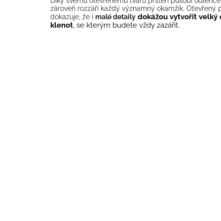
Díky svému otevřenému tvaru prsten působí odlehčen
zároveň rozzáří každý významný okamžik. Otevřený p
dokážou vytvořit velký
dokazuje, že i
malé detaily
klenot
, se kterým budete vždy zazářit.