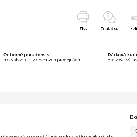
Tisk
Zeptat se
Sdí
Odborné poradenství
Dárková kra
na e-shopu i v kamenných prodejnách
pro vaše výji
Do
K