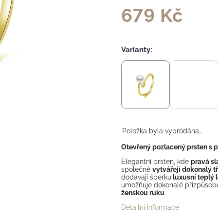
679 Kč
Varianty:
Položka byla vyprodána…
Otevřený pozlacený prsten s p
Elegantní prsten, kde
pravá sl
společně
vytvářejí dokonalý t
dodávají šperku
luxusní teplý 
umožňuje dokonalé přizpůsobe
ženskou ruku
.
Detailní informace