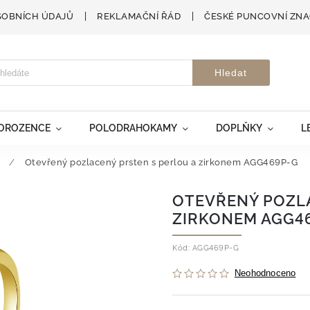
SOBNÍCH ÚDAJŮ
REKLAMAČNÍ ŘÁD
ČESKÉ PUNCOVNÍ ZN
Hledat
VOROZENCE
POLODRAHOKAMY
DOPLŇKY
L
/
Otevřený pozlacený prsten s perlou a zirkonem AGG469P-G
OTEVŘENÝ POZLA
ZIRKONEM AGG4
Kód:
AGG469P-G
Neohodnoceno