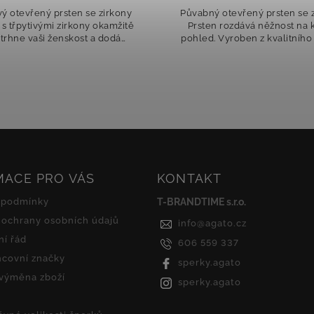
vý otevřený prsten se zirkony
Půvabný otevřený prsten se 
 s třpytivými zirkony okamžitě
Prsten rozdává něžnost na 
trhne vaši ženskost a dodá
pohled. Vyroben z kvalitního 
ý pocit výjimečnosti. Každý
s růžovým pozlacením, které
b ruky odráží luxusní třpyt,
teplý a jemný nádech luxus
který...
stane...
MACE PRO VÁS
KONTAKT
 podmínky
T-BRANDTIME s.r.o.
ochrany osobních údajů
info
@
agato.cz
í řád
606 559 337
covní značky
sperky.agato
 výměna zboží
sperky.agato