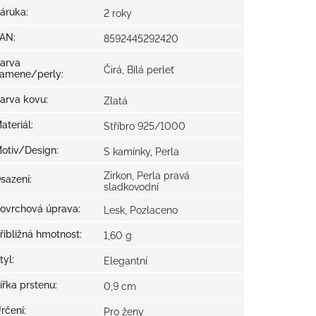
áruka
:
2 roky
EAN
:
8592445292420
arva
Čirá, Bílá perleť
amene/perly
:
arva kovu
:
Zlatá
ateriál
:
Stříbro 925/1000
otiv/Design
:
S kamínky, Perla
Zirkon, Perla pravá
sazení
:
sladkovodní
ovrchová úprava
:
Lesk, Pozlaceno
řibližná hmotnost
:
1,60 g
tyl
:
Elegantní
ířka prstenu
:
0,9 cm
rčení
:
Pro ženy