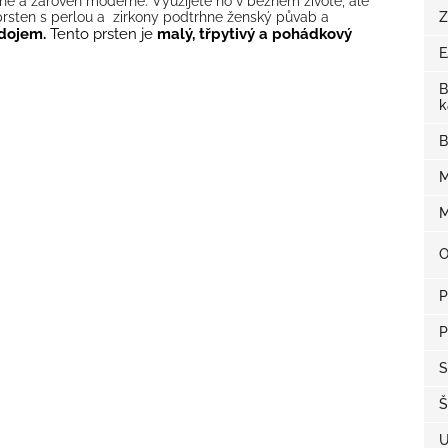
ě a zároveň moderně. Využijete ho v běžném životě, ale
rsten s perlou a zirkony podtrhne ženský půvab a
Z
 dojem.
Tento prsten je
malý, třpytivý a pohádkový
B
k
B
M
M
O
P
P
S
Š
U