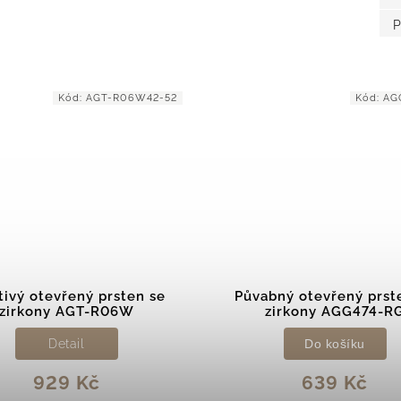
P
Kód:
AGT-R06W42-52
Kód:
AG
tivý otevřený prsten se
Půvabný otevřený prst
zirkony AGT-R06W
zirkony AGG474-R
Detail
Do košíku
929 Kč
639 Kč