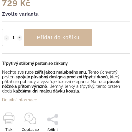
729 Kč
Zvolte variantu
Přidat do košíku
Třpytivý stříbrný prsten se zirkony
Nechte své ruce
zářit jako z malebného snu.
Tento úchvatný
prsten
spojuje půvabný design a precizní třpyt zirkonů,
který
přitahuje pohledy a vyzařuje luxusní eleganci. Na ruce
působí
něžně a přitom výrazně
. Jemný, lehký a třpytivý, tento prsten
dodá
každému dni malou dávku kouzla
.
Detailní informace
Tisk
Zeptat se
Sdílet