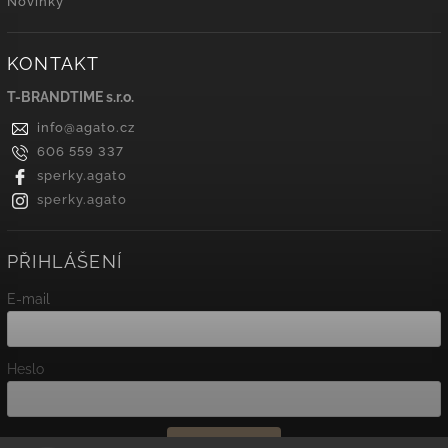
Novinky
KONTAKT
T-BRANDTIME s.r.o.
info
@
agato.cz
606 559 337
sperky.agato
sperky.agato
PŘIHLÁŠENÍ
E-mail
Heslo
Přihlásit se