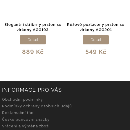
Elegantní stříbrný prsten se
Růžově pozlacený prsten se
zirkony AGG193
zirkony AGG201
Detail
Detail
889 Kč
549 Kč
INFORMACE PRO VÁS
Obchodní podmínky
Podmínky ochrany osobních údajů
Reklamační řád
České puncovní značky
Vrácení a výměna zboží