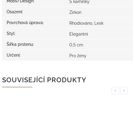
Motiv/Design
:
S kamínky
Osazení
:
Zirkon
Povrchová úprava
:
Rhodiováno, Lesk
Styl
:
Elegantní
Šířka prstenu
:
0,5 cm
Určení
:
Pro ženy
SOUVISEJÍCÍ PRODUKTY
Previous
Next