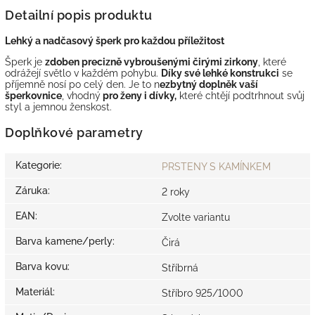
Detailní popis produktu
Lehký a nadčasový šperk pro každou příležitost
Šperk je
zdoben precizně vybroušenými čirými zirkony
, které
odrážejí světlo v každém pohybu.
Díky své lehké konstrukci
se
příjemně nosí po celý den. Je to n
ezbytný doplněk vaší
šperkovnice
, vhodný
pro ženy i dívky,
které chtějí podtrhnout svůj
styl a jemnou ženskost.
Doplňkové parametry
Kategorie
:
PRSTENY S KAMÍNKEM
Záruka
:
2 roky
EAN
:
Zvolte variantu
Barva kamene/perly
:
Čirá
Barva kovu
:
Stříbrná
Materiál
:
Stříbro 925/1000