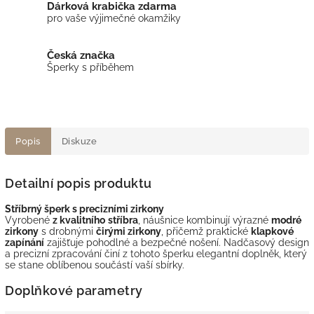
Dárková krabička zdarma
pro vaše výjimečné okamžiky
Česká značka
Šperky s příběhem
Popis
Diskuze
Detailní popis produktu
Stříbrný šperk s precizními zirkony
Vyrobené
z kvalitního
stříbra
, náušnice kombinují výrazné
modré
zirkony
s drobnými
čirými zirkony
, přičemž praktické
klapkové
zapínání
zajišťuje pohodlné a bezpečné nošení. Nadčasový design
a precizní zpracování činí z tohoto šperku elegantní doplněk, který
se stane oblíbenou součástí vaší sbírky.
Doplňkové parametry