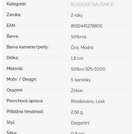
Kategorie
:
KLASICKÉ NÁUŠNICE
Záruka
:
2 roky
EAN
:
8592445278806
Barva
:
Stříbrná
Barva kamene/perly
:
Čirá, Modrá
Délka
:
1,8 cm
Materiál
:
Stříbro 925/1000
Motiv / Design
:
S kamínky
Osazení
:
Zirkon
Povrchová úprava
:
Rhodiováno, Lesk
Přibližná hmotnost
:
2,68 g
Styl
:
Elegantní
Šířka
:
0,9 cm