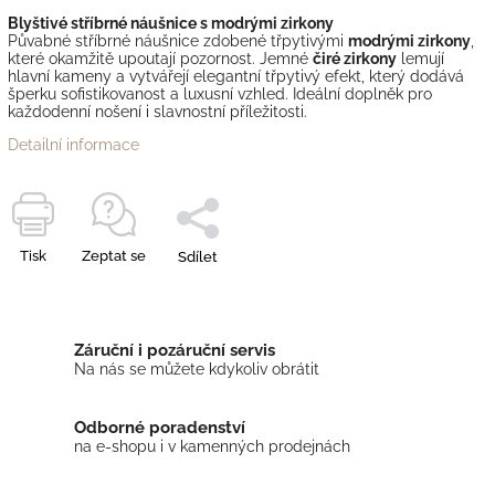
Blyštivé stříbrné náušnice s modrými zirkony
Půvabné stříbrné náušnice zdobené třpytivými
modrými zirkony
,
které okamžitě upoutají pozornost. Jemné
čiré zirkony
lemují
hlavní kameny a vytvářejí elegantní třpytivý efekt, který dodává
šperku sofistikovanost a luxusní vzhled. Ideální doplněk pro
každodenní nošení i slavnostní příležitosti.
Detailní informace
Tisk
Zeptat se
Sdílet
Záruční i pozáruční servis
Na nás se můžete kdykoliv obrátit
Odborné poradenství
na e-shopu i v kamenných prodejnách