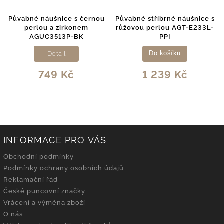
Půvabné náušnice s černou
Půvabné stříbrné náušnice s
perlou a zirkonem
růžovou perlou AGT-E233L-
AGUC3513P-BK
PPI
Detail
Do košíku
749 Kč
1 239 Kč
INFORMACE PRO VÁS
Obchodní podmínky
Podmínky ochrany osobních údajů
Reklamační řád
České puncovní značky
Vrácení a výměna zboží
O nás