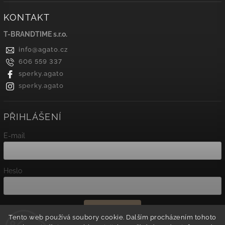
KONTAKT
T-BRANDTIME s.r.o.
info
@
agato.cz
606 559 337
sperky.agato
sperky.agato
PŘIHLÁŠENÍ
E-mail
Heslo
Přihlásit se
Tento web používá soubory cookie. Dalším procházením tohoto