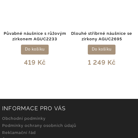
bné náušnice s růžovým
Dlouhé stříbrné náušnice se
Elegan
zirkonem AGUC2233
zirkony AGUC2695
se
Do košíku
Do košíku
419 Kč
1 249 Kč
INFORMACE PRO VÁS
Obchodní podmínky
Podmínky ochrany osobních údajů
Reklamační řád