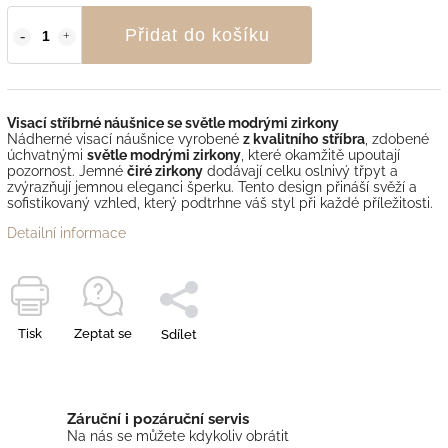
Přidat do košíku
Visací stříbrné náušnice se světle modrými zirkony
Nádherné visací náušnice vyrobené
z kvalitního
stříbra
, zdobené
úchvatnými
světle modrými zirkony
, které okamžitě upoutají
pozornost. Jemné
čiré zirkony
dodávají celku oslnivý třpyt a
zvýrazňují jemnou eleganci šperku. Tento design přináší svěží a
sofistikovaný vzhled, který podtrhne váš styl při každé příležitosti.
Detailní informace
Tisk
Zeptat se
Sdílet
Záruční i pozáruční servis
Na nás se můžete kdykoliv obrátit