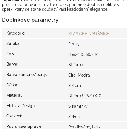
precizní zpracování činí z tohoto elegantního doplňku oblíbený
šperk, který se stane součástí vaší každodenní elegance.
Doplňkové parametry
Kategorie
:
KLASICKÉ NÁUŠNICE
Záruka
:
2 roky
EAN
:
8592445395787
Barva
:
Stříbrná
Barva kamene/perly
:
Čirá, Modrá
Délka
:
3,8 cm
Materiál
:
Stříbro 925/1000
Motiv / Design
:
S kamínky
Osazení
:
Zirkon
Povrchová úprava
:
Rhodiováno, Lesk