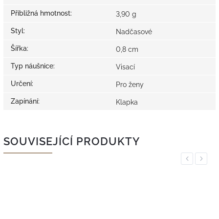
Přibližná hmotnost
:
3,90 g
Styl
:
Nadčasové
Šířka
:
0,8 cm
Typ náušnice
:
Visací
Určení
:
Pro ženy
Zapínání
:
Klapka
SOUVISEJÍCÍ PRODUKTY
Previous
Next