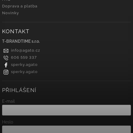
Doprava a platba
Novinky
KONTAKT
T-BRANDTIME s.r.o.
info
@
agato.cz
606 559 337
sperky.agato
sperky.agato
PŘIHLÁŠENÍ
E-mail
Heslo