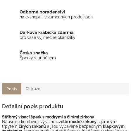
Odborné poradenství
na e-shopu i v kamenných prodejnách
Dárková krabička zdarma
pro vaše výjimečné okamžiky
Česká značka
Šperky s příběhem
Popis
Diskuze
Detailní popis produktu
Stříbrný visací šperk s modrými a čirými zirkony
Náušnice kombinují výrazné
světle modré zirkony
s jemným
třpytem
čirých zirkonů
a jsou vybavené bezpečným
klapkovým
zapínáním
, které zabraňuje ztrátě šperku. Nadčasový visací tvar a