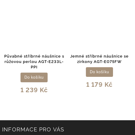
Půvabné stříbrné náušnice s
Jemné stříbrné náušnice se
růžovou perlou AGT-E233L-
zirkony AGT-E075FW
PPI
Do košíku
Do košíku
1 179 Kč
1 239 Kč
INFORMACE PRO VÁS