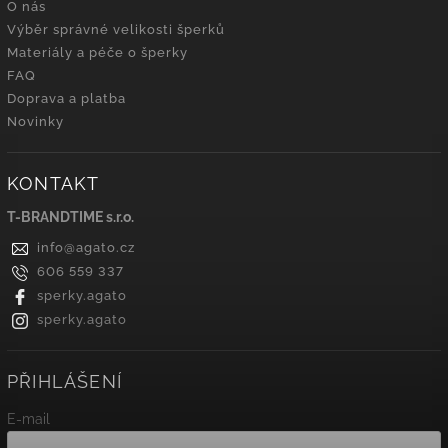
O nás
Výběr správné velikosti šperků
Materiály a péče o šperky
FAQ
Doprava a platba
Novinky
KONTAKT
T-BRANDTIME s.r.o.
info
@
agato.cz
606 559 337
sperky.agato
sperky.agato
PŘIHLÁŠENÍ
E-mail