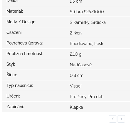
Délka
:
1,5 cm
Materiál
:
Stříbro 925/1000
Motiv / Design
:
S kamínky, Srdíčka
Osazení
:
Zirkon
Povrchová úprava
:
Rhodiováno, Lesk
Přibližná hmotnost
:
2,10 g
Styl
:
Nadčasové
Šířka
:
0,8 cm
Typ náušnice
:
Visací
Určení
:
Pro ženy, Pro děti
Zapínání
:
Klapka
Previous
Next