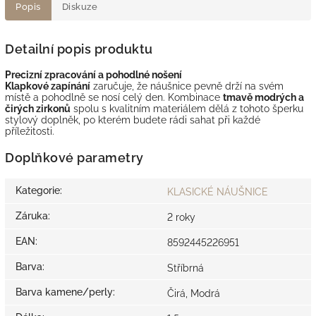
Popis
Diskuze
Detailní popis produktu
Precizní zpracování a pohodlné nošení
Klapkové zapínání
zaručuje, že náušnice pevně drží na svém
místě a pohodlně se nosí celý den. Kombinace
tmavě modrých a
čirých zirkonů
spolu s kvalitním materiálem dělá z tohoto šperku
stylový doplněk, po kterém budete rádi sahat při každé
příležitosti.
Doplňkové parametry
Kategorie
:
KLASICKÉ NÁUŠNICE
Záruka
:
2 roky
EAN
:
8592445226951
Barva
:
Stříbrná
Barva kamene/perly
:
Čirá, Modrá