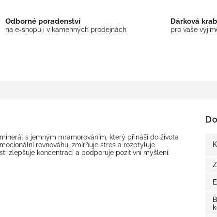
Odborné poradenství
Dárková kra
na e-shopu i v kamenných prodejnách
pro vaše výji
Do
je minerál s jemným mramorováním, který přináší do života
K
emocionální rovnováhu, zmírňuje stres a rozptyluje
ost, zlepšuje koncentraci a podporuje pozitivní myšlení.
Z
B
k