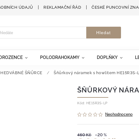
SOBNÍCH ÚDAJŮ
REKLAMAČNÍ ŘÁD
ČESKÉ PUNCOVNÍ ZN
Hledat
VOROZENCE
POLODRAHOKAMY
DOPLŇKY
L
 HEDVÁBNÉ ŠŇŮRCE
/
Šňůrkový náramek s howlitem HE15R3S-
ŠŇŮRKOVÝ NÁRA
Kód:
HE15R3S-LP
Neohodnoceno
460 Kč
–20 %