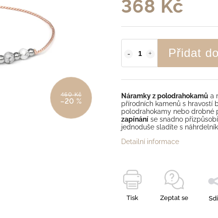
368 Kč
Přidat d
460 Kč
Náramky z polodrahokamů
a 
–20 %
přírodních kamenů s hravostí 
polodrahokamy nebo drobné pr
zapínání
se snadno přizpůsobí
jednoduše sladíte s náhrdeln
Detailní informace
Tisk
Zeptat se
Sdí