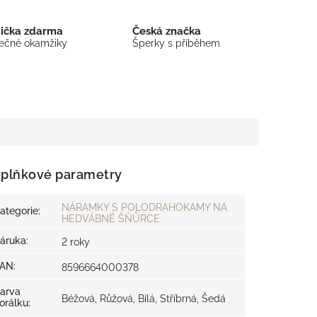
bička zdarma
Česká značka
mečné okamžiky
Šperky s příběhem
plňkové parametry
NÁRAMKY S POLODRAHOKAMY NA
ategorie
:
HEDVÁBNÉ ŠŇŮRCE
áruka
:
2 roky
EAN
:
8596664000378
arva
Béžová, Růžová, Bílá, Stříbrná, Šedá
orálku
: