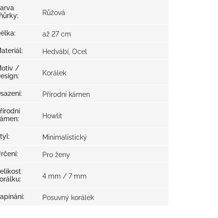
arva
Růžová
ňůrky
:
élka
:
až 27 cm
ateriál
:
Hedvábí, Ocel
otiv /
Korálek
esign
:
sazení
:
Přírodní kámen
řírodní
Howlit
ámen
:
tyl
:
Minimalistický
rčení
:
Pro ženy
elikost
4 mm / 7 mm
orálku
:
apínání
:
Posuvný korálek