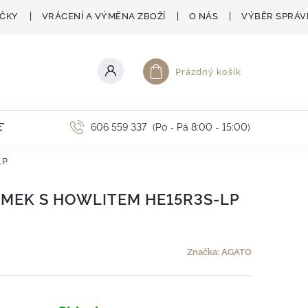
AČKY
VRÁCENÍ A VÝMĚNA ZBOŽÍ
O NÁS
VÝBĚR SPRÁV
Prázdný košík
Nákupní košík
ETNÍ AKCE
606 559 337
(Po - Pá 8:00 - 15:00)
LP
MEK S HOWLITEM HE15R3S-LP
Značka:
AGATO