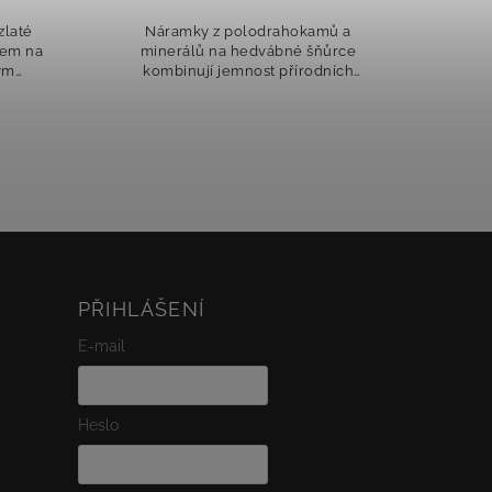
ů a
Náramky z polodrahokamů a
Ná
ůrce
minerálů na hedvábné šňůrce
mi
ních
kombinují jemnost přírodních
ko
kamenů s hravostí...
PŘIHLÁŠENÍ
E-mail
Heslo