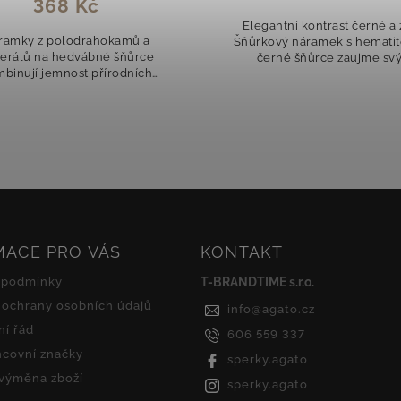
antní kontrast černé a zlaté
Náramky z polodrahokam
ový náramek s hematitem na
minerálů na hedvábné šň
erné šňůrce zaujme svým
kombinují jemnost přírod
listickým a zároveň výrazným
kamenů s hravostí...
edem. Tmavé tóny hematitu
dokonale ladí s...
MACE PRO VÁS
KONTAKT
 podmínky
T-BRANDTIME s.r.o.
ochrany osobních údajů
info
@
agato.cz
í řád
606 559 337
covní značky
sperky.agato
 výměna zboží
sperky.agato