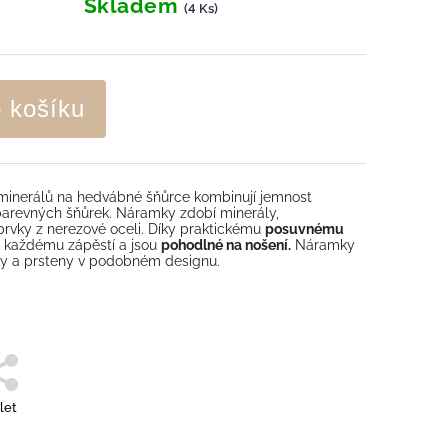
Skladem
(4 Ks)
o košíku
minerálů na hedvábné šňůrce kombinují jemnost
barevných šňůrek. Náramky zdobí minerály,
vky z nerezové oceli. Díky praktickému
posuvnému
 každému zápěstí a jsou
pohodlné na nošení.
Náramky
íky a prsteny v podobném designu.
let