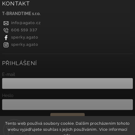
KONTAKT
T-BRANDTIME s.r.o.
info
@
agato.cz
606 559 337
sperky.agato
sperky.agato
PŘIHLÁŠENÍ
E-mail
Heslo
Přihlásit se
Tento web používá soubory cookie. Dalším procházením tohoto
webu vyjadřujete souhlas s jejich používáním.. Více informací
Nová registrace