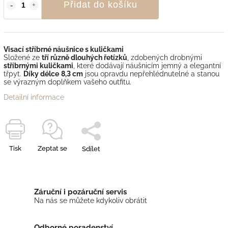
Přidat do košíku
Visací stříbrné náušnice s kuličkami
Složené ze
tří různě dlouhých řetízků
, zdobených drobnými
stříbrnými kuličkami
, které dodávají náušnicím jemný a elegantní
třpyt.
Díky délce
8,3 cm
jsou opravdu nepřehlédnutelné a stanou
se výrazným doplňkem vašeho outfitu.
Detailní informace
Tisk
Zeptat se
Sdílet
Záruční i pozáruční servis
Na nás se můžete kdykoliv obrátit
Odborné poradenství