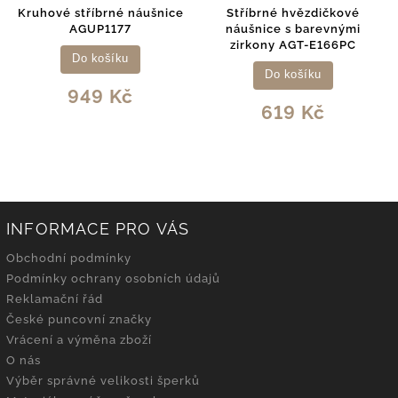
Kruhové stříbrné náušnice
Stříbrné hvězdičkové
AGUP1177
náušnice s barevnými
zirkony AGT-E166PC
Do košíku
Do košíku
949 Kč
619 Kč
INFORMACE PRO VÁS
Obchodní podmínky
Podmínky ochrany osobních údajů
Reklamační řád
České puncovní značky
Vrácení a výměna zboží
O nás
Výběr správné velikosti šperků