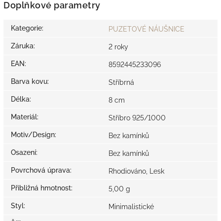
Doplňkové parametry
Kategorie
:
PUZETOVÉ NÁUŠNICE
Záruka
:
2 roky
EAN
:
8592445233096
Barva kovu
:
Stříbrná
Délka
:
8 cm
Materiál
:
Stříbro 925/1000
Motiv/Design
:
Bez kamínků
Osazení
:
Bez kamínků
Povrchová úprava
:
Rhodiováno, Lesk
Přibližná hmotnost
:
5,00 g
Styl
:
Minimalistické