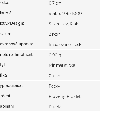
élka
:
0,7 cm
ateriál
:
Stříbro 925/1000
otiv/Design
:
S kamínky, Kruh
sazení
:
Zirkon
ovrchová úprava
:
Rhodiováno, Lesk
řibližná hmotnost
:
0,90 g
tyl
:
Minimalistické
ířka
:
0,7 cm
yp náušnice
:
Pecky
rčení
:
Pro ženy, Pro děti
apínání
:
Puzeta