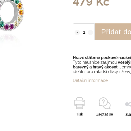
479 Kč
Přidat d
Hravé stříbrné peckové náušni
Tyto náušnice zaujmou
vesel
barevný a hravý akcent
. Jemné
ideální pro mladší dívky i ženy,
Detailní informace
Tisk
Zeptat se
Sdí