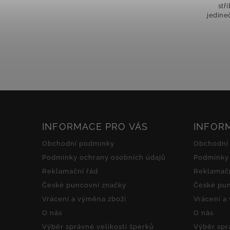
Pod
stříbra Tyto náušnice zaujmou
modrým
jedinečným a elegantním designem.
náušn
Dvojité provedení pecek dodává
moder
šperku originální vzhled a jemný
jsou 
pohyb, který zaujme...
INFORMACE PRO VÁS
INFOR
Obchodní podmínky
Obchodní
Podmínky ochrany osobních údajů
Podmínky 
Reklamační řád
Reklamačn
České puncovní značky
České pun
Vrácení a výměna zboží
Vrácení a
O nás
O nás
Výběr správné velikosti šperků
Výběr spr