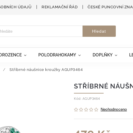
SOBNÍCH ÚDAJŮ
REKLAMAČNÍ ŘÁD
ČESKÉ PUNCOVNÍ ZN
Hledat
VOROZENCE
POLODRAHOKAMY
DOPLŇKY
L
/
Stříbrné náušnice kroužky AGUP3464
STŘÍBRNÉ NÁUŠ
Kód:
AGUP3464
Neohodnoceno