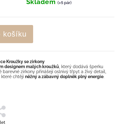
Skladem
(>5 pár)
o košíku
ce Kroužky se zirkony
ým designem malých kroužků
, který dodává šperku
 barevné zirkony přinášejí oslnivý třpyt a živý detail,
 které chtějí
něžný a zábavný doplněk plný energie
.
let