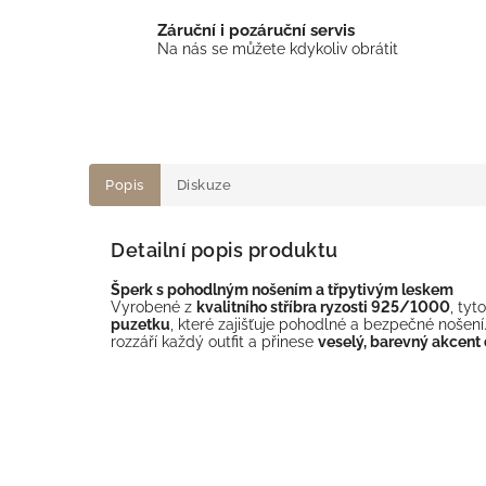
Záruční i pozáruční servis
Na nás se můžete kdykoliv obrátit
Popis
Diskuze
Detailní popis produktu
Šperk s pohodlným nošením a třpytivým leskem
Vyrobené z
kvalitního stříbra ryzosti 925/1000
, tyt
puzetku
, které zajišťuje pohodlné a bezpečné nošení
rozzáří každý outfit a přinese
veselý, barevný akcent 