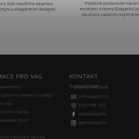
élné pozlacené náušnice s
zirkony Tyto náušnice zau
i zirkony Elegantní podélné
nadčasovým a jemným desi
ice zaujmou svým jemným a
který přináší třpyt a žens
ním designem. Celé náušnice
eleganci. Dva propojené krou
pozlacené oblíbeným růžovým
nichž jeden je osázen...
zlatem a zdobí je...
MACE PRO VÁS
KONTAKT
 podmínky
T-BRANDTIME s.r.o.
ochrany osobních údajů
info
@
agato.cz
í řád
606 559 337
covní značky
sperky.agato
 výměna zboží
sperky.agato
ávné velikosti šperků