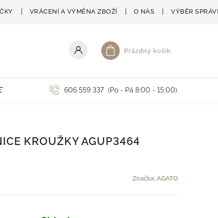
AČKY
VRÁCENÍ A VÝMĚNA ZBOŽÍ
O NÁS
VÝBĚR SPRÁV
Prázdný košík
Nákupní košík
ETNÍ AKCE
606 559 337
(Po - Pá 8:00 - 15:00)
NICE KROUŽKY AGUP3464
Značka:
AGATO