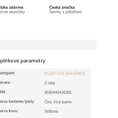
bička zdarma
Česká značka
mečné okamžiky
Šperky s příběhem
plňkové parametry
ategorie
:
PUZETOVÉ NÁUŠNICE
áruka
:
2 roky
EAN
:
8592445435261
arva kamene/perly
:
Čirá, Více barev
arva kovu
:
Stříbrná