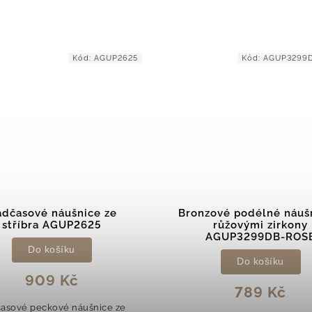
Kód:
AGUP3299DB-ROSE
Kód:
AGU
ové podélné náušnice s
Elegantní perlové náu
růžovými zirkony
AGUP1321PL
AGUP3299DB-ROSE
Do košíku
Do košíku
629 Kč
789 Kč
Elegantní perlové náušnic