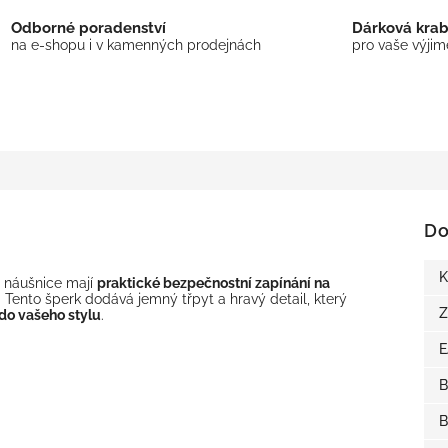
Odborné poradenství
Dárková kra
na e-shopu i v kamenných prodejnách
pro vaše výji
Do
K
o náušnice mají
praktické bezpečnostní zapínání na
. Tento šperk dodává jemný třpyt a hravý detail, který
Z
do vašeho stylu
.
B
B