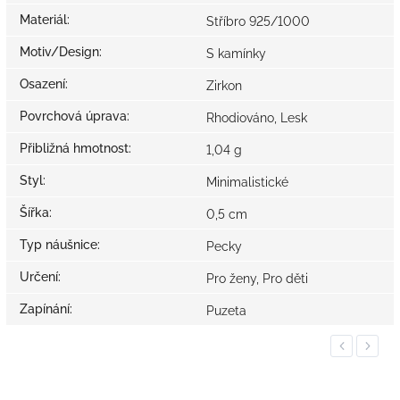
Materiál
:
Stříbro 925/1000
Motiv/Design
:
S kamínky
Osazení
:
Zirkon
Povrchová úprava
:
Rhodiováno, Lesk
Přibližná hmotnost
:
1,04 g
Styl
:
Minimalistické
Šířka
:
0,5 cm
Typ náušnice
:
Pecky
Určení
:
Pro ženy, Pro děti
Zapínání
:
Puzeta
Previous
Next