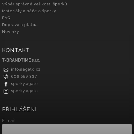
Výběr správné velikosti šperků
Materiály a péče o šperky
FAQ
Doprava a platba
Novinky
KONTAKT
T-BRANDTIME s.r.o.
info
@
agato.cz
606 559 337
sperky.agato
sperky.agato
PŘIHLÁŠENÍ
E-mail