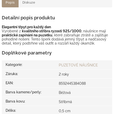
Popis
Diskuze
Detailní popis produktu
Elegantní třpyt pro každý den
Vyrobené z
kvalitního stříbra ryzosti 925/1000
, náušnice mají
praktické zapínání na puzetku
, které zabraňuje ztrátě a zajišťuje
pohodlné nošení. Tento šperk dodává jemný třpyt a nadčasový
detail, který podtrhne váš outfit a rozzáří každý okamžik.
Doplňkové parametry
Kategorie
:
PUZETOVÉ NÁUŠNICE
Záruka
:
2 roky
EAN
:
8592445384088
Barva kamene/perly
:
Béžová
Barva kovu
:
Stříbrná
Délka
:
0,5 cm