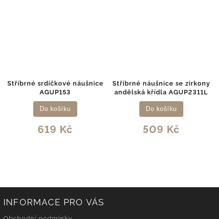
ové náušnice
Stříbrné náušnice se zirkony
Jemné stříbrné n
153
andělská křídla AGUP2311L
sněhovou vloč
E003P
íku
Do košíku
Detail
 Kč
509 Kč
639 K
INFORMACE PRO VÁS
Obchodní podmínky