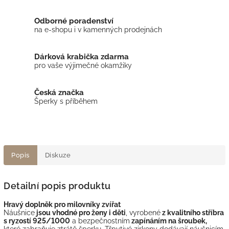
Odborné poradenství
na e-shopu i v kamenných prodejnách
Dárková krabička zdarma
pro vaše výjimečné okamžiky
Česká značka
Šperky s příběhem
Popis
Diskuze
Detailní popis produktu
Hravý doplněk pro milovníky zvířat
Náušnice
jsou vhodné pro ženy i děti
, vyrobené
z kvalitního stříbra
s ryzostí 925/1000
a bezpečnostním
zapínáním na šroubek,
které zabraňuje ztrátě šperku. Třpytivé zirkony dodávají náušnicím