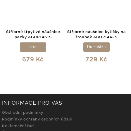
Stříbrné třpytivé náušnice
Stříbrné náušnice kytičky na
pecky AGUP1461S
šroubek AGUP1442S
Detail
Do košíku
679 Kč
729 Kč
INFORMACE PRO VÁS
Obchodní podmínky
Podmínky ochrany osobních údajů
Reklamační řád