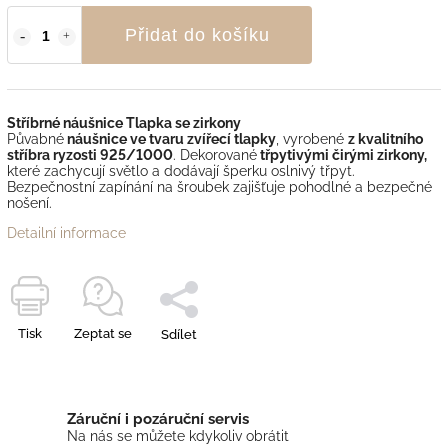
Přidat do košíku
Stříbrné náušnice Tlapka se zirkony
Půvabné
náušnice ve tvaru zvířecí tlapky
, vyrobené
z kvalitního
stříbra ryzosti 925/1000
. Dekorované
třpytivými čirými zirkony,
které zachycují světlo a dodávají šperku oslnivý třpyt.
Bezpečnostní zapínání na šroubek zajišťuje pohodlné a bezpečné
nošení.
Detailní informace
Tisk
Zeptat se
Sdílet
Záruční i pozáruční servis
Na nás se můžete kdykoliv obrátit