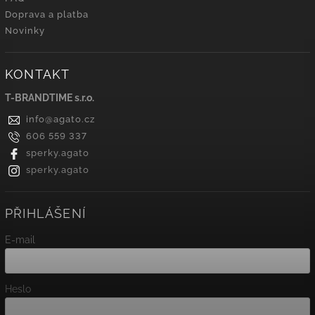
Doprava a platba
Novinky
KONTAKT
T-BRANDTIME s.r.o.
info
@
agato.cz
606 559 337
sperky.agato
sperky.agato
PŘIHLÁŠENÍ
E-mail
Heslo