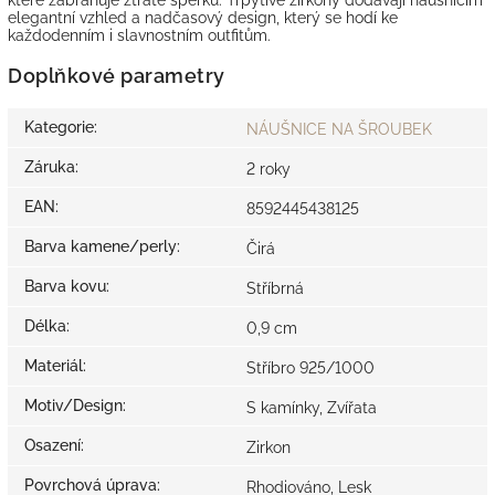
elegantní vzhled a nadčasový design, který se hodí ke
každodenním i slavnostním outfitům.
Doplňkové parametry
Kategorie
:
NÁUŠNICE NA ŠROUBEK
Záruka
:
2 roky
EAN
:
8592445438125
Barva kamene/perly
:
Čirá
Barva kovu
:
Stříbrná
Délka
:
0,9 cm
Materiál
:
Stříbro 925/1000
Motiv/Design
:
S kamínky, Zvířata
Osazení
:
Zirkon
Povrchová úprava
:
Rhodiováno, Lesk