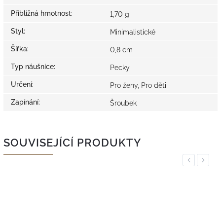
Přibližná hmotnost
:
1,70 g
Styl
:
Minimalistické
Šířka
:
0,8 cm
Typ náušnice
:
Pecky
Určení
:
Pro ženy, Pro děti
Zapínání
:
Šroubek
SOUVISEJÍCÍ PRODUKTY
Previous
Next