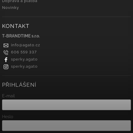
Doprava a platba
Novinky
KONTAKT
T-BRANDTIME s.r.o.
info
@
agato.cz
606 559 337
sperky.agato
sperky.agato
PŘIHLÁŠENÍ
E-mail
Heslo