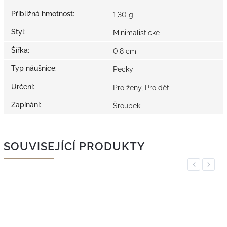
Přibližná hmotnost
:
1,30 g
Styl
:
Minimalistické
Šířka
:
0,8 cm
Typ náušnice
:
Pecky
Určení
:
Pro ženy, Pro děti
Zapínání
:
Šroubek
SOUVISEJÍCÍ PRODUKTY
Previous
Next