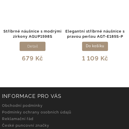
Stříbrné náušnice s modrými
Elegantní stříbrné náušnice s
zirkony AGUP1598S
pravou perlou AGT-E185S-P
Detail
Do košíku
679 Kč
1 109 Kč
INFORMACE PRO VÁS
Obchodní podmínky
Podmínky ochrany osobních údajů
Reklamační řád
České puncovní značky