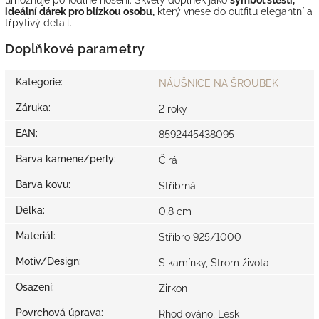
ideální dárek pro blízkou osobu,
který vnese do outfitu elegantní a
třpytivý detail.
Doplňkové parametry
Kategorie
:
NÁUŠNICE NA ŠROUBEK
Záruka
:
2 roky
EAN
:
8592445438095
Barva kamene/perly
:
Čirá
Barva kovu
:
Stříbrná
Délka
:
0,8 cm
Materiál
:
Stříbro 925/1000
Motiv/Design
:
S kamínky, Strom života
Osazení
:
Zirkon
Povrchová úprava
:
Rhodiováno, Lesk