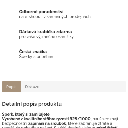
Odborné poradenství
na e-shopu i v kamenných prodejnách
Dárková krabička zdarma
pro vaše výjimečné okamžiky
Česká značka
Šperky s příběhem
Popis
Diskuze
Detailní popis produktu
Šperk, který si zamilujete
Vyrobené z kvalitního stříbra ryzosti 925/1000,
náušnice mají
bezpečnostní
zapínání na šroubek
, které zabraňuje ztrátě a
umožňuje pohodlné nošení. Skvělý doplněk jako
symbol štěstí,