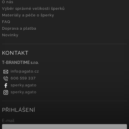
O nás
Výběr správné velikosti šperků
Materiály a péče o šperky
FAQ
Doprava a platba
Novinky
KONTAKT
T-BRANDTIME s.r.o.
info
@
agato.cz
606 559 337
sperky.agato
sperky.agato
PŘIHLÁŠENÍ
E-mail