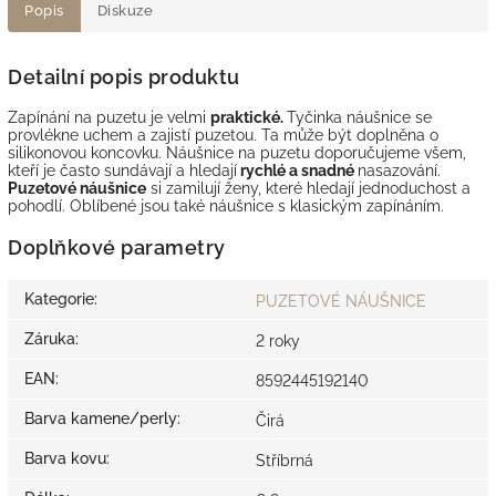
Popis
Diskuze
Detailní popis produktu
Zapínání na puzetu je velmi
praktické.
Tyčinka náušnice se
provlékne uchem a zajistí puzetou. Ta může být doplněna o
silikonovou koncovku. Náušnice na puzetu doporučujeme všem,
kteří je často sundávají a hledají
rychlé a snadné
nasazování.
Puzetové náušnice
si zamilují ženy, které hledají jednoduchost a
pohodlí. Oblíbené jsou také náušnice s klasickým zapínáním.
Doplňkové parametry
Kategorie
:
PUZETOVÉ NÁUŠNICE
Záruka
:
2 roky
EAN
:
8592445192140
Barva kamene/perly
:
Čirá
Barva kovu
:
Stříbrná