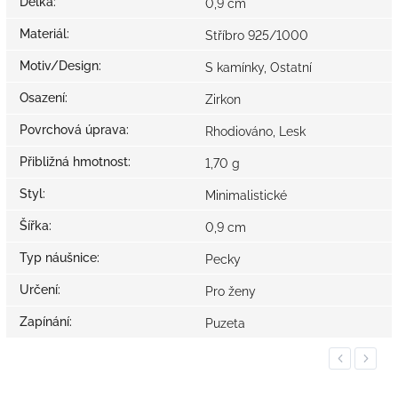
Délka
:
0,9 cm
Materiál
:
Stříbro 925/1000
Motiv/Design
:
S kamínky, Ostatní
Osazení
:
Zirkon
Povrchová úprava
:
Rhodiováno, Lesk
Přibližná hmotnost
:
1,70 g
Styl
:
Minimalistické
Šířka
:
0,9 cm
Typ náušnice
:
Pecky
Určení
:
Pro ženy
Zapínání
:
Puzeta
Previous
Next