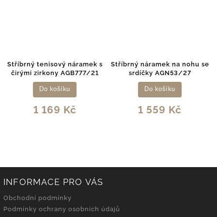
Stříbrný tenisový náramek s
Stříbrný náramek na nohu se
čirými zirkony AGB777/21
srdíčky AGN53/27
Do košíku
Do košíku
1 169 Kč
1 559 Kč
INFORMACE PRO VÁS
Obchodní podmínky
Podmínky ochrany osobních údajů