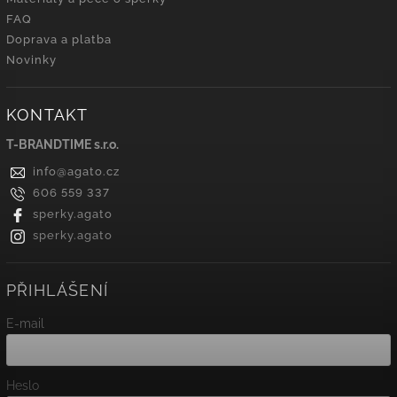
FAQ
Doprava a platba
Novinky
KONTAKT
T-BRANDTIME s.r.o.
info
@
agato.cz
606 559 337
sperky.agato
sperky.agato
PŘIHLÁŠENÍ
E-mail
Heslo