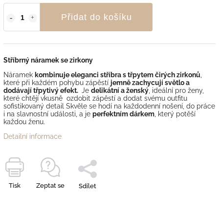
Přidat do košíku
Stříbrný náramek se zirkony
Náramek
kombinuje eleganci stříbra s třpytem čirých zirkonů
,
které při každém pohybu zápěstí
jemně zachycují světlo a
dodávají třpytivý efekt.
Je
delikátní a ženský
, ideální pro ženy,
které chtějí vkusně ozdobit zápěstí a dodat svému outfitu
sofistikovaný detail Skvěle se hodí na každodenní nošení, do práce
i na slavnostní události, a je
perfektním dárkem
, který potěší
každou ženu.
Detailní informace
Tisk
Zeptat se
Sdílet