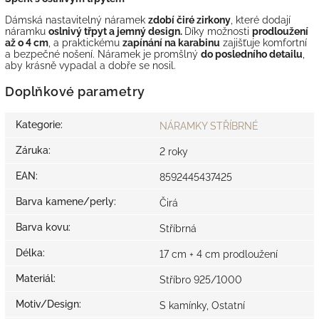
Dámská nastavitelný náramek
zdobí čiré zirkony
, které dodají
náramku
oslnivý třpyt a jemný design.
Díky možnosti
prodloužení
až o 4 cm
, a praktickému
zapínání na karabinu
zajišťuje komfortní
a bezpečné nošení. Náramek je promšlný
do posledního detailu
,
aby krásně vypadal a dobře se nosil.
Doplňkové parametry
Kategorie
:
NÁRAMKY STŘÍBRNÉ
Záruka
:
2 roky
EAN
:
8592445437425
Barva kamene/perly
:
Čirá
Barva kovu
:
Stříbrná
Délka
:
17 cm + 4 cm prodloužení
Materiál
:
Stříbro 925/1000
Motiv/Design
:
S kamínky, Ostatní