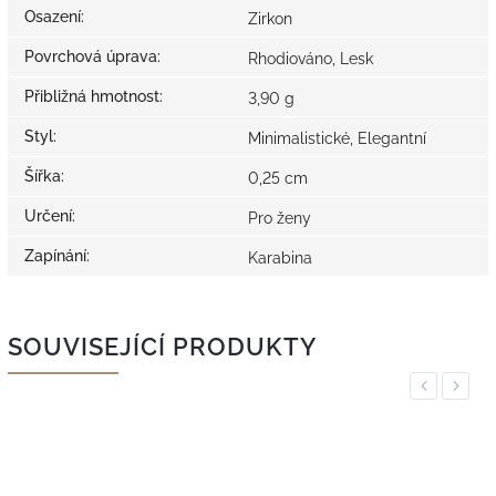
Osazení
:
Zirkon
Povrchová úprava
:
Rhodiováno, Lesk
Přibližná hmotnost
:
3,90 g
Styl
:
Minimalistické, Elegantní
Šířka
:
0,25 cm
Určení
:
Pro ženy
Zapínání
:
Karabina
SOUVISEJÍCÍ PRODUKTY
Previous
Next