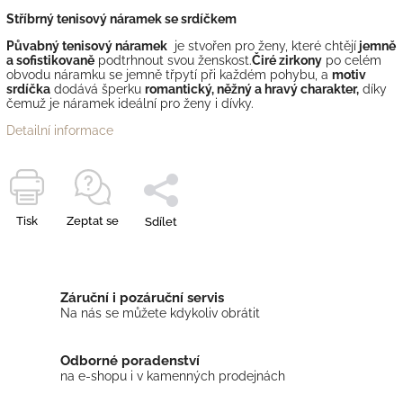
Stříbrný tenisový náramek se srdíčkem
Půvabný tenisový náramek
je stvořen pro ženy, které chtějí
jemně
a sofistikovaně
podtrhnout svou ženskost.
Čiré zirkony
po celém
obvodu náramku se jemně třpytí při každém pohybu, a
motiv
srdíčka
dodává šperku
romantický, něžný a hravý charakter,
díky
čemuž je náramek ideální pro ženy i dívky.
Detailní informace
Tisk
Zeptat se
Sdílet
Záruční i pozáruční servis
Na nás se můžete kdykoliv obrátit
Odborné poradenství
na e-shopu i v kamenných prodejnách