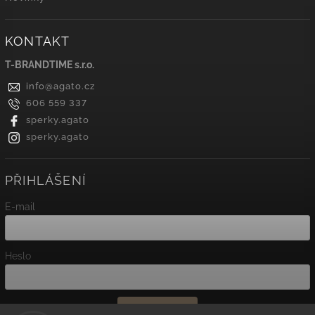
KONTAKT
T-BRANDTIME s.r.o.
info
@
agato.cz
606 559 337
sperky.agato
sperky.agato
PŘIHLÁŠENÍ
E-mail
Heslo
Přihlásit se