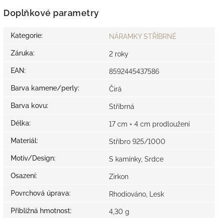
Doplňkové parametry
Kategorie
:
NÁRAMKY STŘÍBRNÉ
Záruka
:
2 roky
EAN
:
8592445437586
Barva kamene/perly
:
Čirá
Barva kovu
:
Stříbrná
Délka
:
17 cm + 4 cm prodloužení
Materiál
:
Stříbro 925/1000
Motiv/Design
:
S kamínky, Srdce
Osazení
:
Zirkon
Povrchová úprava
:
Rhodiováno, Lesk
Přibližná hmotnost
:
4,30 g