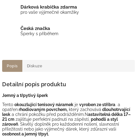
Dárková krabička zdarma
pro vaše výjimečné okamžiky
Česká značka
Šperky s příběhem
Popis
Diskuze
Detailní popis produktu
Jemný a třpytivý šperk
Tento
okouzlující tenisový náramek
je
vyroben ze stříbra
a
opatřen
rhodiovaným povrchem,
který zachovává
dlouhotrvající
lesk
a chrání pokožku před podrážděním.N
astavitelná délka 17–
21 cm
zajišťuje perfektní padnutí na zápěstí,
pohodlí a styl
zároveň
. Skvělý doplněk pro každodenní nošení, slavnostní
příležitosti nebo jako výjimečný dárek, který zdůrazní vaši
osobnost a jemný třpyt.