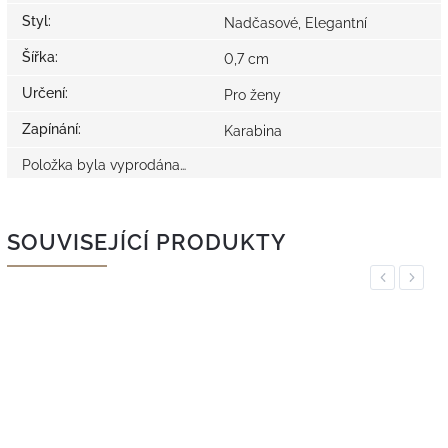
Styl
:
Nadčasové, Elegantní
Šířka
:
0,7 cm
Určení
:
Pro ženy
Zapínání
:
Karabina
Položka byla vyprodána…
SOUVISEJÍCÍ PRODUKTY
Previous
Next