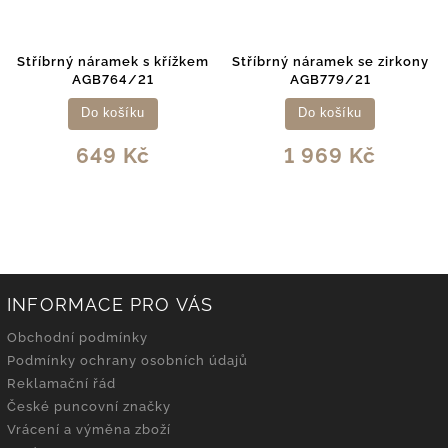
Stříbrný náramek s křížkem
Stříbrný náramek se zirkony
AGB764/21
AGB779/21
Do košíku
Do košíku
649 Kč
1 969 Kč
INFORMACE PRO VÁS
Obchodní podmínky
Podmínky ochrany osobních údajů
Reklamační řád
České puncovní značky
Vrácení a výměna zboží