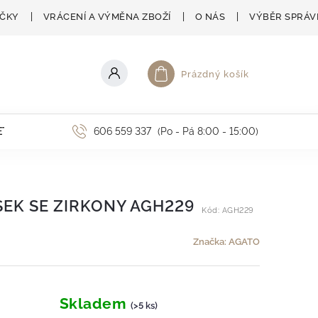
AČKY
VRÁCENÍ A VÝMĚNA ZBOŽÍ
O NÁS
VÝBĚR SPRÁV
Prázdný košík
Nákupní košík
ETNÍ AKCE
606 559 337
(Po - Pá 8:00 - 15:00)
SEK SE ZIRKONY AGH229
Kód:
AGH229
Značka:
AGATO
Skladem
(>5 ks)