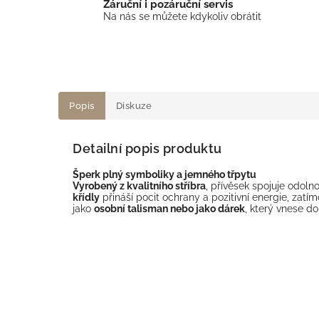
Záruční i pozáruční servis
Na nás se můžete kdykoliv obrátit
Popis
Diskuze
Detailní popis produktu
Šperk plný symboliky a jemného třpytu
Vyrobený z kvalitního stříbra
, přívěsek spojuje odoln
křídly
přináší pocit ochrany a pozitivní energie, zatím
jako
osobní talisman nebo jako dárek
, který vnese do