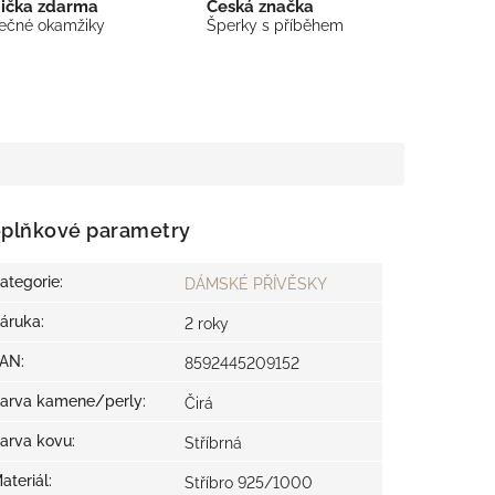
bička zdarma
Česká značka
mečné okamžiky
Šperky s příběhem
plňkové parametry
ategorie
:
DÁMSKÉ PŘÍVĚSKY
áruka
:
2 roky
EAN
:
8592445209152
arva kamene/perly
:
Čirá
arva kovu
:
Stříbrná
ateriál
:
Stříbro 925/1000