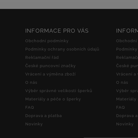
INFORMACE PRO VÁS
INFOR
Obchodní podmínky
Obchodní
Podmínky ochrany osobních údajů
Podmínky 
Reklamační řád
Reklamačn
České puncovní značky
České pun
Vrácení a výměna zboží
Vrácení a
O nás
O nás
Výběr správné velikosti šperků
Výběr spr
Materiály a péče o šperky
Materiály
FAQ
FAQ
Doprava a platba
Doprava a
Novinky
Novinky