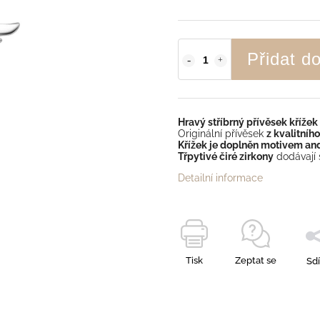
Přidat d
Hravý stříbrný přívěsek křížek
Originální přívěsek
z kvalitního
Křížek je doplněn motivem and
Třpytivé čiré zirkony
dodávají 
Detailní informace
Tisk
Zeptat se
Sdí