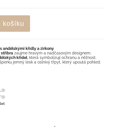
o košíku
 s andělskými křídly a zirkony
 stříbra
zaujme hravým a nadčasovým designem.
ělských křídel
, která symbolizují ochranu a něžnost.
šperku jemný lesk a oslnivý třpyt, který upoutá pohled.
let