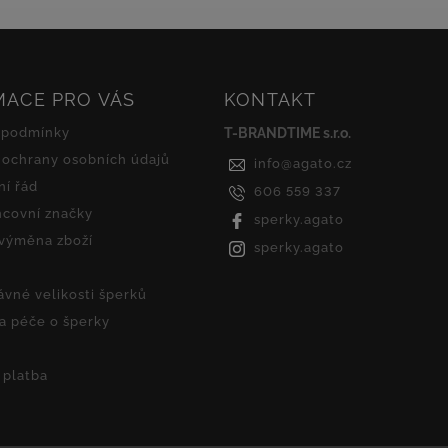
MACE PRO VÁS
KONTAKT
 podmínky
T-BRANDTIME s.r.o.
ochrany osobních údajů
info
@
agato.cz
í řád
606 559 337
covní značky
sperky.agato
 výměna zboží
sperky.agato
ávné velikosti šperků
 a péče o šperky
 platba