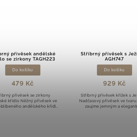
brný přívěsek andělské
Stříbrný přívěsek s Je
dlo se zirkony TAGH223
AGH747
Do košíku
Do košíku
479 Kč
929 Kč
říbrný přívěsek se zirkony
Stříbrný přívěsek křížek s J
ské křídlo Něžný přívěsek ve
Nadčasový přívěsek ve tvaru
oblíbeného andělského křídla
zaujme jemným a elegan
e elegantním a nadčasovým
designem. Motiv Ježíše do
gnem. Třpytivé čiré zirkony
šperku hlubší význam a půso
dodávají šperku...
symbol víry,...