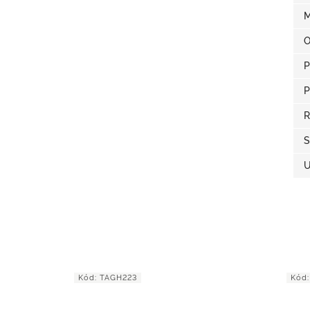
M
O
P
P
R
S
U
Kód:
TAGH223
Kód