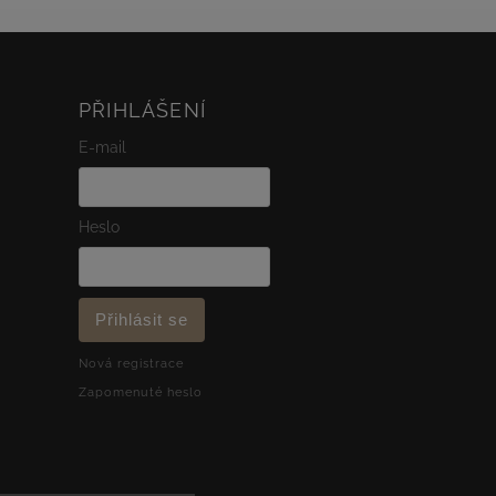
PŘIHLÁŠENÍ
E-mail
Heslo
Přihlásit se
Nová registrace
Zapomenuté heslo