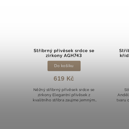
a se
Stříbrný přívěsek srdce se
Stří
zirkony AGH743
kří
Do košíku
619 Kč
va se
Něžný stříbrný přívěsek srdce se
St
tvaru
zirkony Elegantní přívěsek z
Anděl
ním a
kvalitního stříbra zaujme jemným
tvaru 
 čiré
designem srdíčka, který symbolizuje
zaujm
 lesk a
lásku a něžnost. Precizně
desi
vybroušené čiré...