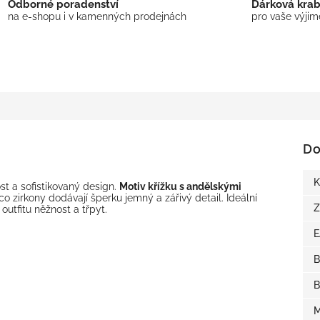
Odborné poradenství
Dárková kra
na e-shopu i v kamenných prodejnách
pro vaše výji
Do
K
ost a sofistikovaný design.
Motiv křížku s andělskými
co zirkony dodávají šperku jemný a zářivý detail. Ideální
Z
 outfitu něžnost a třpyt.
B
B
M