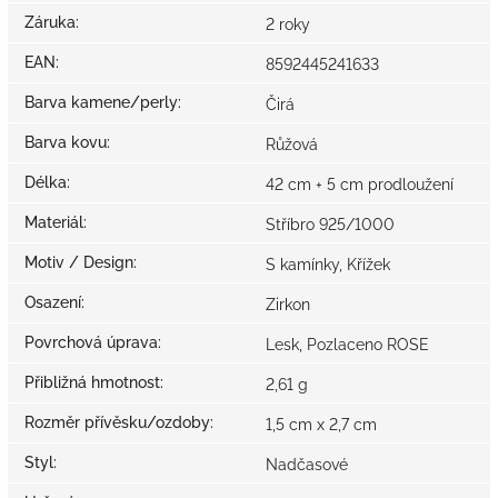
Záruka
:
2 roky
EAN
:
8592445241633
Barva kamene/perly
:
Čirá
Barva kovu
:
Růžová
Délka
:
42 cm + 5 cm prodloužení
Materiál
:
Stříbro 925/1000
Motiv / Design
:
S kamínky, Křížek
Osazení
:
Zirkon
Povrchová úprava
:
Lesk, Pozlaceno ROSE
Přibližná hmotnost
:
2,61 g
Rozměr přívěsku/ozdoby
:
1,5 cm x 2,7 cm
Styl
:
Nadčasové