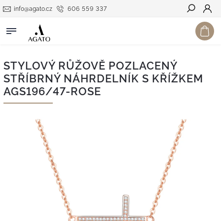
info@agato.cz
606 559 337
Hledat
STYLOVÝ RŮŽOVĚ POZLACENÝ
STŘÍBRNÝ NÁHRDELNÍK S KŘÍŽKEM
AGS196/47-ROSE