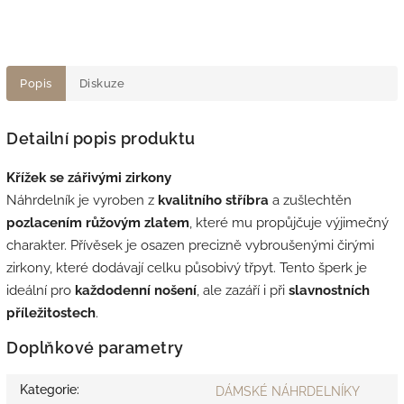
Popis
Diskuze
Detailní popis produktu
Křížek se zářivými zirkony
Náhrdelník je vyroben z
kvalitního stříbra
a zušlechtěn
pozlacením růžovým zlatem
, které mu propůjčuje výjimečný
charakter. Přívěsek je osazen precizně vybroušenými čirými
zirkony, které dodávají celku působivý třpyt. Tento šperk je
ideální pro
každodenní nošení
, ale zazáří i při
slavnostních
příležitostech
.
Doplňkové parametry
Kategorie
:
DÁMSKÉ NÁHRDELNÍKY