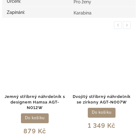
Určení
:
Pro ženy
Zapínání
:
Karabina
Previous
Next
Jemný stříbrný náhrdelník s
Dvojitý stříbrný náhrdelník
designem Hamsa AGT-
se zirkony AGT-N007W
N012W
Do košíku
Do košíku
1 349 Kč
879 Kč