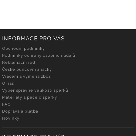
INFORMACE PRO VÁS
Obchodní podmínky
Podmínky ochrany osobních údajů
Reklamační řád
České puncovní značky
Vrácení a výměna zboží
O nás
Výběr správné velikosti šperků
Materiály a péče o šperky
FAQ
Doprava a platba
Novinky