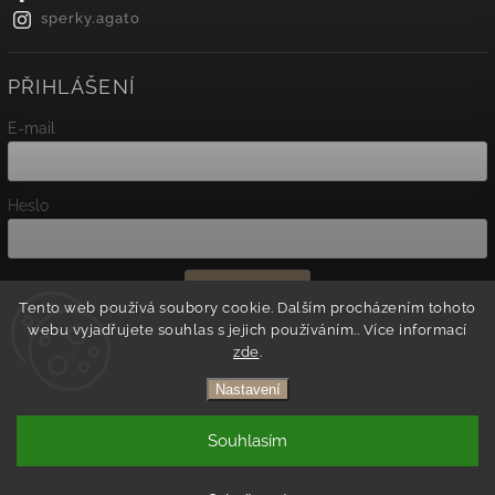
sperky.agato
PŘIHLÁŠENÍ
E-mail
Heslo
Přihlásit se
Tento web používá soubory cookie. Dalším procházením tohoto
webu vyjadřujete souhlas s jejich používáním.. Více informací
Nová registrace
zde
.
Zapomenuté heslo
Nastavení
Copyright 2026
Agato
. Všechna práva vyhrazena.
Souhlasím
Vytvořil
Shoptet
| Design
Shoptak.cz.