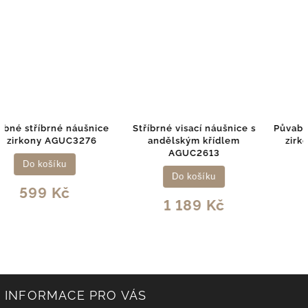
e
Stříbrné visací náušnice s
Půvabné náušnice s perlou a
andělským křídlem
zirkonem AGUC3513P-G
AGUC2613
Do košíku
Do košíku
749 Kč
1 189 Kč
INFORMACE PRO VÁS