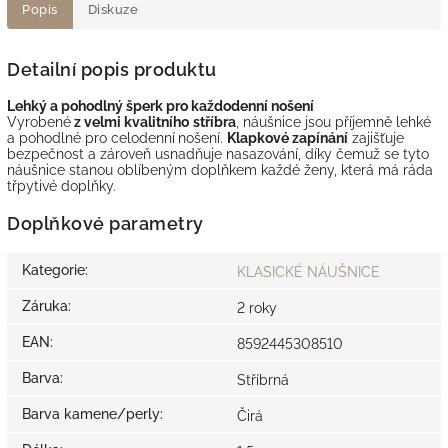
Popis
Diskuze
Detailní popis produktu
Lehký a pohodlný šperk pro každodenní nošení
Vyrobené
z velmi kvalitního
stříbra
, náušnice jsou příjemně lehké
a pohodlné pro celodenní
nošení.
Klapkové zapínání
zajišťuje
bezpečnost a zároveň usnadňuje nasazování, díky čemuž se tyto
náušnice stanou oblíbeným doplňkem každé ženy, která má ráda
třpytivé doplňky.
Doplňkové parametry
Kategorie
:
KLASICKÉ NÁUŠNICE
Záruka
:
2 roky
EAN
:
8592445308510
Barva
:
Stříbrná
Barva kamene/perly
:
Čirá