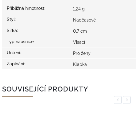
Přibližná hmotnost
:
1,24 g
Styl
:
Nadčasové
Šířka
:
0,7 cm
Typ náušnice
:
Visací
Určení
:
Pro ženy
Zapínání
:
Klapka
SOUVISEJÍCÍ PRODUKTY
Previous
Next