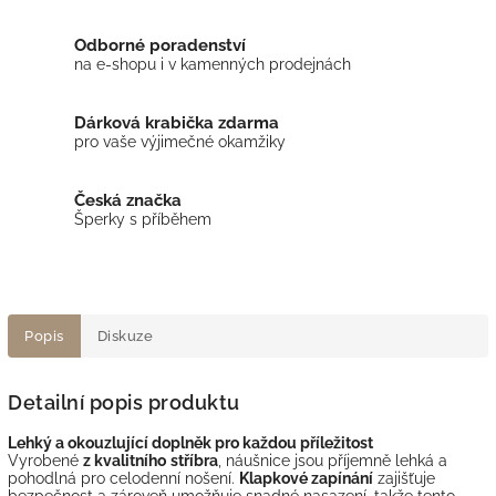
Odborné poradenství
na e-shopu i v kamenných prodejnách
Dárková krabička zdarma
pro vaše výjimečné okamžiky
Česká značka
Šperky s příběhem
Popis
Diskuze
Detailní popis produktu
Lehký a okouzlující doplněk pro každou příležitost
Vyrobené
z kvalitního
stříbra
, náušnice jsou příjemně lehká a
pohodlná pro celodenní nošení.
Klapkové zapínání
zajišťuje
bezpečnost a zároveň umožňuje snadné nasazení, takže tento