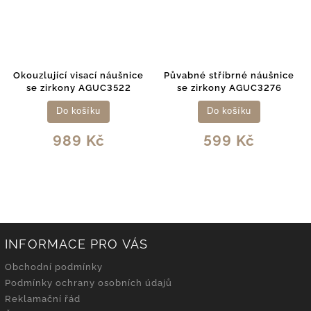
Okouzlující visací náušnice
Půvabné stříbrné náušnice
se zirkony AGUC3522
se zirkony AGUC3276
Do košíku
Do košíku
989 Kč
599 Kč
INFORMACE PRO VÁS
Obchodní podmínky
Podmínky ochrany osobních údajů
Reklamační řád