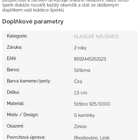
šperk dokáže rozzářit každý okamžik a stát se oblíbeným
doplňkem vaší kolekce šperků.
Doplňkové parametry
Kategorie
:
KLASICKÉ NÁUŠNICE
Záruka
:
2 roky
EAN
:
8592445263123
Barva
:
Stříbrná
Barva kamene/perly
:
Čirá
Délka
:
1,5 cm
Materiál
:
Stříbro 925/1000
Motiv / Design
:
S kamínky
Osazení
:
Zirkon
Povrchová úprava
:
Rhodiováno, Lesk