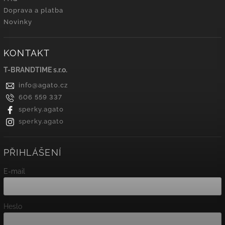
Doprava a platba
Novinky
KONTAKT
T-BRANDTIME s.r.o.
info
@
agato.cz
606 559 337
sperky.agato
sperky.agato
PŘIHLÁŠENÍ
E-mail
Heslo