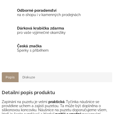
Odborné poradenství
na e-shopu i v kamenných prodejnách
Dárková krabička zdarma
pro vaše výjimečné okamžiky
Česká značka
Šperky s příběhem
Popis
Diskuze
Detailní popis produktu
Zapínání na puzetu je velmi
praktické.
Tyčinka náušnice se
provlékne uchem a zajistí puzetou. Ta může být doplněna o
silikonovou koncovku. Náušnice na puzetu doporučujeme všem,
kteří je často sundávají a hledají
rychlé a snadné
nasazování.