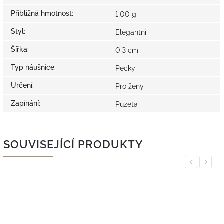
Přibližná hmotnost
:
1,00 g
Styl
:
Elegantní
Šířka
:
0,3 cm
Typ náušnice
:
Pecky
Určení
:
Pro ženy
Zapínání
:
Puzeta
SOUVISEJÍCÍ PRODUKTY
Previous
Next