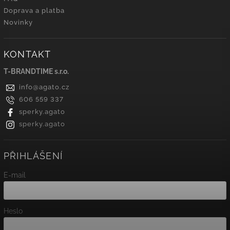
Doprava a platba
Novinky
KONTAKT
T-BRANDTIME s.r.o.
info
@
agato.cz
606 559 337
sperky.agato
sperky.agato
PŘIHLÁŠENÍ
E-mail
Heslo