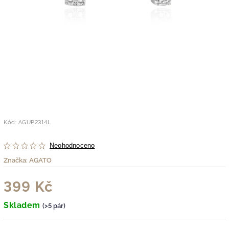
Kód:
AGUP2314L
Neohodnoceno
Značka:
AGATO
399 Kč
Skladem
(>5 pár)