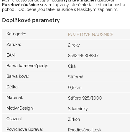
Puzetové náušnice
si zamilují ženy, které hledají jednoduchost a
pohodlí. Oblíbené jsou také náušnice s klasickým zapínáním.
Doplňkové parametry
Kategorie
:
PUZETOVÉ NÁUŠNICE
Záruka
:
2 roky
EAN
:
8592445308817
Barva kamene/perly
:
Čirá
Barva kovu
:
Stříbrná
Délka
:
0,8 cm
Materiál
:
Stříbro 925/1000
Motiv/Design
:
S kamínky
Osazení
:
Zirkon
Povrchová úprava
:
Rhodiováno, Lesk