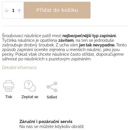
Přidat do košíku
Šroubovací náušnice patří mezi
nejbezpečnější typ zapínání.
Tyčinka náušnice je opatřena
závitem
, na ten se jednoduše
zašroubuje drobný šroubek. Z ucha vám
jen tak nevypadne.
Tento
způsob zapínání oceníte zejména u menších náušnic, jako jsou
pecky. Pokud však chcete náušnice často střídat, doporučujeme
sáhnout po náušnicích s puzetovým zapínáním.
Detailní informace
Tisk
Zeptat se
Sdílet
Záruční i pozáruční servis
Na nás se můžete kdykoliv obrátit