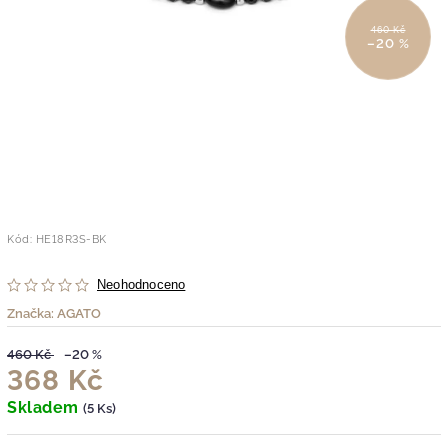
460 Kč
–20 %
Kód:
HE18R3S-BK
Neohodnoceno
Značka:
AGATO
460 Kč
–20 %
368 Kč
Skladem
(5 Ks)