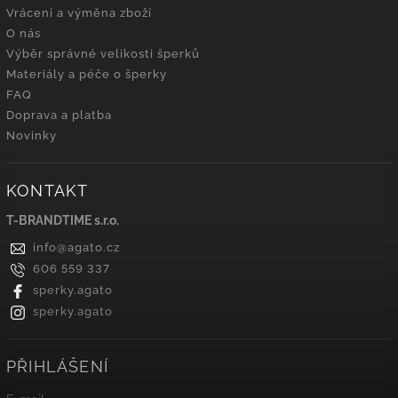
Vrácení a výměna zboží
O nás
Výběr správné velikosti šperků
Materiály a péče o šperky
FAQ
Doprava a platba
Novinky
KONTAKT
T-BRANDTIME s.r.o.
info
@
agato.cz
606 559 337
sperky.agato
sperky.agato
PŘIHLÁŠENÍ