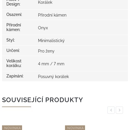
Korálek
Design
:
Osazení
:
Přírodní kámen
Přírodní
Onyx
kámen
:
Styl
:
Minimalistický
Určení
:
Pro ženy
Velikost
4 mm / 7 mm
korálku
:
Zapínání
:
Posuvný korálek
SOUVISEJÍCÍ PRODUKTY
Previous
Next
NOVINKA