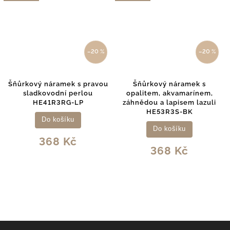
 %
–20 %
–20 %
vou
Šňůrkový náramek s
Šňůrkový náramek s
opalitem, akvamarínem,
apatitem, opalitem a říční
záhnědou a lapisem lazuli
perlou HE08R3S-LB
HE53R3S-BK
Do košíku
Do košíku
368 Kč
368 Kč