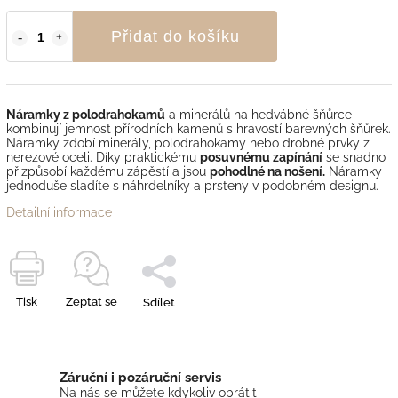
Přidat do košíku
Náramky z polodrahokamů
a minerálů na hedvábné šňůrce
kombinují jemnost přírodních kamenů s hravostí barevných šňůrek.
Náramky zdobí minerály, polodrahokamy nebo drobné prvky z
nerezové oceli. Díky praktickému
posuvnému zapínání
se snadno
přizpůsobí každému zápěstí a jsou
pohodlné na nošení.
Náramky
jednoduše sladíte s náhrdelníky a prsteny v podobném designu.
Detailní informace
Tisk
Zeptat se
Sdílet
Záruční i pozáruční servis
Na nás se můžete kdykoliv obrátit