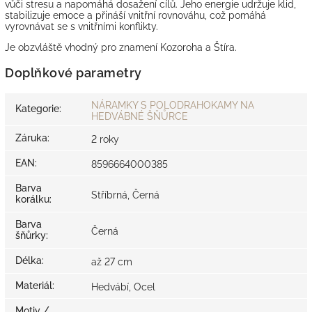
vůči stresu a napomáhá dosažení cílů. Jeho energie udržuje klid,
stabilizuje emoce a přináší vnitřní rovnováhu, což pomáhá
vyrovnávat se s vnitřními konflikty.
Je obzvláště vhodný pro znamení Kozoroha a Štíra.
Doplňkové parametry
NÁRAMKY S POLODRAHOKAMY NA
Kategorie
:
HEDVÁBNÉ ŠŇŮRCE
Záruka
:
2 roky
EAN
:
8596664000385
Barva
Stříbrná, Černá
korálku
:
Barva
Černá
šňůrky
:
Délka
:
až 27 cm
Materiál
:
Hedvábí, Ocel
Motiv /