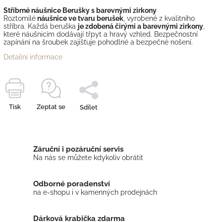
Stříbrné náušnice Berušky s barevnými zirkony
Roztomilé
náušnice ve tvaru berušek
, vyrobené z kvalitního
stříbra. Každá beruška
je zdobená čirými a barevnými zirkony
,
které náušnicím dodávají třpyt a hravý vzhled. Bezpečnostní
zapínání na šroubek zajišťuje pohodlné a bezpečné nošení.
Detailní informace
Tisk
Zeptat se
Sdílet
Záruční i pozáruční servis
Na nás se můžete kdykoliv obrátit
Odborné poradenství
na e-shopu i v kamenných prodejnách
Dárková krabička zdarma