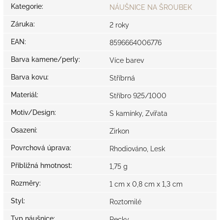
Kategorie
:
NÁUŠNICE NA ŠROUBEK
Záruka
:
2 roky
EAN
:
8596664006776
Barva kamene/perly
:
Více barev
Barva kovu
:
Stříbrná
Materiál
:
Stříbro 925/1000
Motiv/Design
:
S kamínky, Zvířata
Osazení
:
Zirkon
Povrchová úprava
:
Rhodiováno, Lesk
Přibližná hmotnost
:
1,75 g
Rozměry
:
1 cm x 0,8 cm x 1,3 cm
Styl
:
Roztomilé
Typ náušnice
:
Pecky