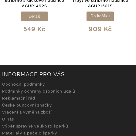
Stříbrné srdíčkové náušnice
Třpytivé stříbrné náušnice
AGUP1492S
AGUP1501S
Detail
Do košíku
549 Kč
909 Kč
INFORMACE PRO VÁS
Obchodní podmínky
Podmínky ochrany osobních údajů
Reklamační řád
České puncovní značky
Vrácení a výměna zboží
O nás
Výběr správné velikosti šperků
Materiály a péče o šperky