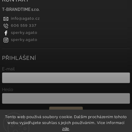
T-BRANDTIME s.r.o.
info
@
agato.cz
606 559 337
sperky.agato
sperky.agato
PŘIHLÁŠENÍ
E-mail
Heslo
Přihlásit se
Tento web používá soubory cookie. Dalším procházením tohoto
webu vyjadřujete souhlas s jejich používáním.. Více informací
Nová registrace
zde
.
Zapomenuté heslo