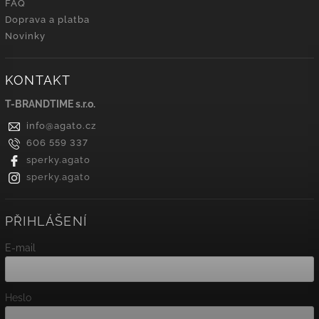
FAQ
Doprava a platba
Novinky
KONTAKT
T-BRANDTIME s.r.o.
info
@
agato.cz
606 559 337
sperky.agato
sperky.agato
PŘIHLÁŠENÍ
E-mail
Heslo