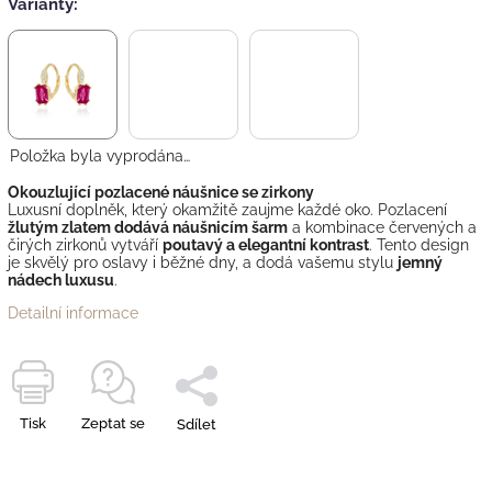
Varianty:
Položka byla vyprodána…
Okouzlující pozlacené náušnice se zirkony
Luxusní doplněk, který okamžitě zaujme každé oko. Pozlacení
žlutým zlatem dodává náušnicím šarm
a kombinace červených a
čirých zirkonů vytváří
poutavý a elegantní kontrast
. Tento design
je skvělý pro oslavy i běžné dny, a dodá vašemu stylu
jemný
nádech luxusu
.
Detailní informace
Tisk
Zeptat se
Sdílet