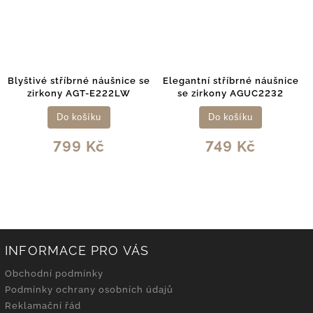
Blyštivé stříbrné náušnice se
Elegantní stříbrné náušnice
zirkony AGT-E222LW
se zirkony AGUC2232
Do košíku
Do košíku
799 Kč
749 Kč
INFORMACE PRO VÁS
Obchodní podmínky
Podmínky ochrany osobních údajů
Reklamační řád