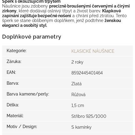
Šperk s okouzlujícím třpytem
Náušnice jsou zdobeny
precizně broušenými červenými a čirými
zirkony
, které dodávají oslnivý třpyt a živost barev.
Klapkové
zapínání zajišťuje bezpečné nošení
a chrání před ztrátou. Tento
šperk se stane oblíbeným doplňkem, jenž podtrhne
ženskou
eleganci a osobitý styl
.
Doplňkové parametry
Kategorie
:
KLASICKÉ NÁUŠNICE
Záruka
:
2 roky
EAN
:
8592445401464
Barva
:
Zlatá
Barva kamene/perly
:
Růžová
Délka
:
1,5 cm
Materiál
:
Stříbro 925/1000
Motiv / Design
:
S kamínky