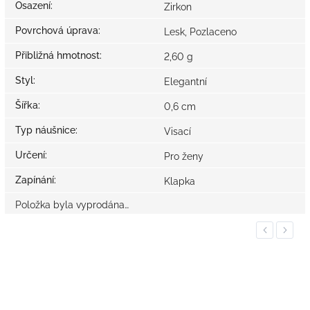
Osazení
:
Zirkon
Povrchová úprava
:
Lesk, Pozlaceno
Přibližná hmotnost
:
2,60 g
Styl
:
Elegantní
Šířka
:
0,6 cm
Typ náušnice
:
Visací
Určení
:
Pro ženy
Zapínání
:
Klapka
Položka byla vyprodána…
Previous
Next